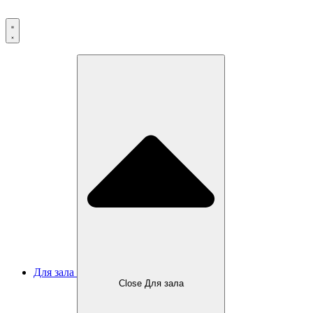
Перейти
к
содержимому
Для зала
Close Для зала